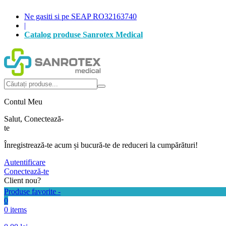
Ne gasiti si pe SEAP RO32163740
|
Catalog produse Sanrotex Medical
Autentificare
Produse favorite -
0
0 items