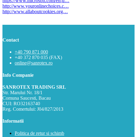
https://www.microsoft.com/en-u…
http://www.youronlinechoices.c…
http://www.allaboutcookies.org…
Contact
+40 790 871 000
+40 372 870 035 (FAX)
online@sanrotex.ro
Info Companie
SANROTEX TRADING SRL
Str. Marului Nr. 18/1
Comuna Saucesti, Bacau
CUI: RO32163740
Reg. Comertului: J04/827/2013
Informatii
Politica de retur si schimb