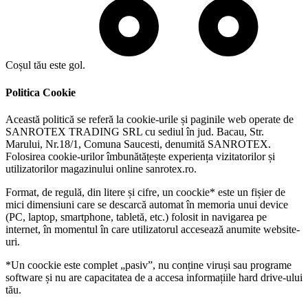
Coșul tău este gol.
Politica Cookie
Această politică se referă la cookie-urile și paginile web operate de
SANROTEX TRADING SRL cu sediul în jud. Bacau, Str.
Marului, Nr.18/1, Comuna Saucesti, denumită SANROTEX.
Folosirea cookie-urilor îmbunătățește experiența vizitatorilor și
utilizatorilor magazinului online sanrotex.ro.
Format, de regulă, din litere și cifre, un coockie* este un fișier de
mici dimensiuni care se descarcă automat în memoria unui device
(PC, laptop, smartphone, tabletă, etc.) folosit in navigarea pe
internet, în momentul în care utilizatorul accesează anumite website-
uri.
*Un coockie este complet „pasiv”, nu conține viruși sau programe
software și nu are capacitatea de a accesa informațiile hard drive-ului
tău.