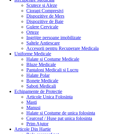
Scutece si Aleze
Ciorapi Compresivi
Dispozitive de Mers
Dispozitive de Baie
Gulere Cervicale
Orteze
Ingrijire persoane imobilizate
Saltele Antiescare
Accesorii pentru Recuperare Medicala
Uniforme Medicale
Halate si Costume Medicale
Bluze Medicale
Pantaloni Medicali si Lucru
Halate Polar
Bonete Medicale
Saboti Medicali
Echipamente de Protectie
Articole Unica Folosinta
Masti
Manusi
Halate si Costume de unica folosinta
Cearceaf / Huse pat unica folosinta
Prim Ajutor
Articole Din Hartie