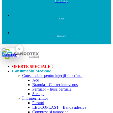
×
OFERTE SPECIALE !
Consumabile Medicale
Consumabile pentru injecții și perfuzii
Ace
Branula – Cateter intravenos
Perfuzor – trusa perfuzie
Seringa
Îngrijirea rănilor
Plasturi
LEUCOPLAST – Banda adeziva
Comprese si tampoane