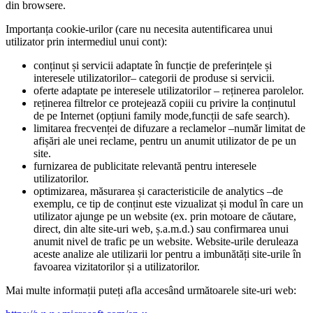
din browsere.
Importanța cookie-urilor (care nu necesita autentificarea unui
utilizator prin intermediul unui cont):
conținut și servicii adaptate în funcție de preferințele și
interesele utilizatorilor– categorii de produse si servicii.
oferte adaptate pe interesele utilizatorilor – reținerea parolelor.
reținerea filtrelor ce protejează copiii cu privire la conținutul
de pe Internet (opțiuni family mode,funcții de safe search).
limitarea frecvenței de difuzare a reclamelor –număr limitat de
afișări ale unei reclame, pentru un anumit utilizator de pe un
site.
furnizarea de publicitate relevantă pentru interesele
utilizatorilor.
optimizarea, măsurarea și caracteristicile de analytics –de
exemplu, ce tip de conținut este vizualizat și modul în care un
utilizator ajunge pe un website (ex. prin motoare de căutare,
direct, din alte site-uri web, ș.a.m.d.) sau confirmarea unui
anumit nivel de trafic pe un website. Website-urile deruleaza
aceste analize ale utilizarii lor pentru a imbunătăți site-urile în
favoarea vizitatorilor și a utilizatorilor.
Mai multe informații puteți afla accesând următoarele site-uri web: