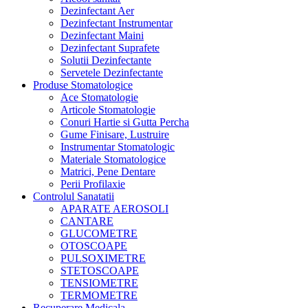
Dezinfectant Aer
Dezinfectant Instrumentar
Dezinfectant Maini
Dezinfectant Suprafete
Solutii Dezinfectante
Servetele Dezinfectante
Produse Stomatologice
Ace Stomatologie
Articole Stomatologie
Conuri Hartie si Gutta Percha
Gume Finisare, Lustruire
Instrumentar Stomatologic
Materiale Stomatologice
Matrici, Pene Dentare
Perii Profilaxie
Controlul Sanatatii
APARATE AEROSOLI
CANTARE
GLUCOMETRE
OTOSCOAPE
PULSOXIMETRE
STETOSCOAPE
TENSIOMETRE
TERMOMETRE
Recuperare Medicala