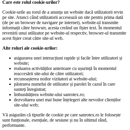
Care este rolul cookie-urilor?
Cookie-urile au rorul de a anunța un website dacă utilizatorii revin
pe site. Atunci când utilizatorii accesează un site pentru prima dată
(de pe un browser de navigare pe internet), website-ul transmite
informații către browser, acesta creând un fișier text. În momentul
revenirii unui utilizator pe website-ul respectiv, browser-ul transmite
acest fișier creat către site-ul web.
Alte roluri ale cookie-urilor:
asigurarea unei interacțiuni rapide și facile între utilizatori și
website;
realuarea activităților anterioare cu ușurință în momentul
reaccesării site-ului de către utilizatori;
recunoașterea noilor vizitatori ai website-ului;
păstrarea numelui de utilizator și parolei în cazul în care
sunteți înregistrat;
îmbunătățirea website-ului sanrotex.ro;
dezvoltarea unei mai bune înțelegeri alte nevoilor clienților
site-ului web;
Vă asigurăm că tipurile de cookie pe care sanrotex.ro le folosește
sunt funționale, esențiale, de sesiune și nu în ultimul rând,
performante.