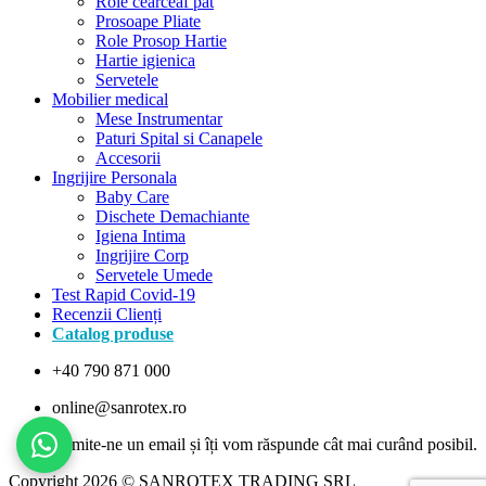
Role cearceaf pat
Prosoape Pliate
Role Prosop Hartie
Hartie igienica
Servetele
Mobilier medical
Mese Instrumentar
Paturi Spital si Canapele
Accesorii
Ingrijire Personala
Baby Care
Dischete Demachiante
Igiena Intima
Ingrijire Corp
Servetele Umede
Test Rapid Covid-19
Recenzii Clienți
Catalog produse
+40 790 871 000
online@sanrotex.ro
Copyright 2026 © SANROTEX TRADING SRL