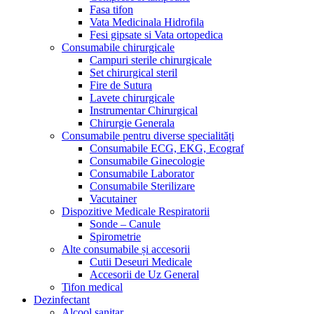
Fasa tifon
Vata Medicinala Hidrofila
Fesi gipsate si Vata ortopedica
Consumabile chirurgicale
Campuri sterile chirurgicale
Set chirurgical steril
Fire de Sutura
Lavete chirurgicale
Instrumentar Chirurgical
Chirurgie Generala
Consumabile pentru diverse specialități
Consumabile ECG, EKG, Ecograf
Consumabile Ginecologie
Consumabile Laborator
Consumabile Sterilizare
Vacutainer
Dispozitive Medicale Respiratorii
Sonde – Canule
Spirometrie
Alte consumabile și accesorii
Cutii Deseuri Medicale
Accesorii de Uz General
Tifon medical
Dezinfectant
Alcool sanitar