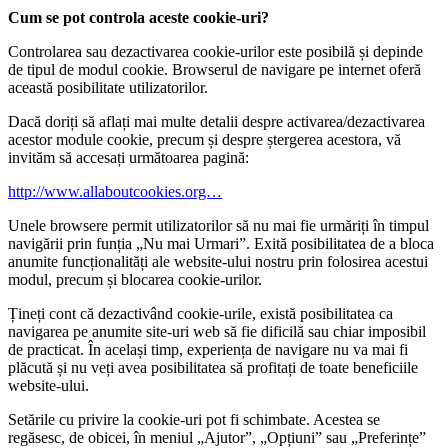
Cum se pot controla aceste cookie-uri?
Controlarea sau dezactivarea cookie-urilor este posibilă și depinde
de tipul de modul cookie. Browserul de navigare pe internet oferă
această posibilitate utilizatorilor.
Dacă doriți să aflați mai multe detalii despre activarea/dezactivarea
acestor module cookie, precum și despre ștergerea acestora, vă
invităm să accesați următoarea pagină:
http://www.allaboutcookies.org…
Unele browsere permit utilizatorilor să nu mai fie urmăriți în timpul
navigării prin funția „Nu mai Urmari”. Exită posibilitatea de a bloca
anumite funcționalități ale website-ului nostru prin folosirea acestui
modul, precum și blocarea cookie-urilor.
Țineți cont că dezactivând cookie-urile, există posibilitatea ca
navigarea pe anumite site-uri web să fie dificilă sau chiar imposibil
de practicat. În același timp, experiența de navigare nu va mai fi
plăcută și nu veți avea posibilitatea să profitați de toate beneficiile
website-ului.
Setările cu privire la cookie-uri pot fi schimbate. Acestea se
regăsesc, de obicei, în meniul „Ajutor”, „Opțiuni” sau „Preferințe”