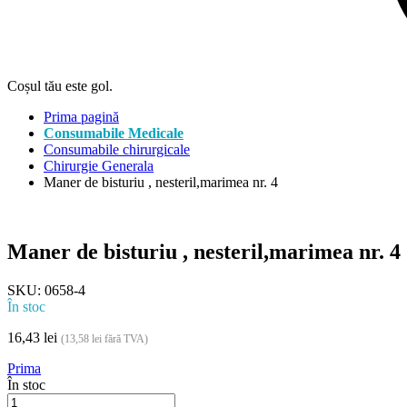
Coșul tău este gol.
Prima pagină
Consumabile Medicale
Consumabile chirurgicale
Chirurgie Generala
Maner de bisturiu , nesteril,marimea nr. 4
Maner de bisturiu , nesteril,marimea nr. 4
SKU:
0658-4
În stoc
16,43
lei
(
13,58
lei
fără TVA)
Prima
În stoc
Maner