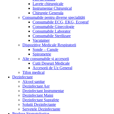
Lavete chirurgicale
Instrumentar Chirurgical
Chirurgie Generala
Consumabile pentru diverse specialități
Consumabile ECG, EKG, Ecograf
Consumabile Ginecologie
Consumabile Laborator
Consumabile Sterilizare
Vacutainer
Dispozitive Medicale Respiratorii
Sonde – Canule
Spirometrie
Alte consumabile și accesorii
Cutii Deseuri Medicale
Accesorii de Uz General
Tifon medical
Dezinfectant
Alcool sanitar
Dezinfectant Aer
Dezinfectant Instrumentar
Dezinfectant Maini
Dezinfectant Suprafete
Solutii Dezinfectante
Servetele Dezinfectante
Produse Stomatologice