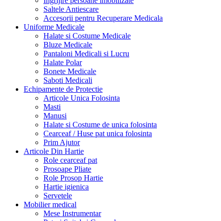
Ingrijire persoane imobilizate
Saltele Antiescare
Accesorii pentru Recuperare Medicala
Uniforme Medicale
Halate si Costume Medicale
Bluze Medicale
Pantaloni Medicali si Lucru
Halate Polar
Bonete Medicale
Saboti Medicali
Echipamente de Protectie
Articole Unica Folosinta
Masti
Manusi
Halate si Costume de unica folosinta
Cearceaf / Huse pat unica folosinta
Prim Ajutor
Articole Din Hartie
Role cearceaf pat
Prosoape Pliate
Role Prosop Hartie
Hartie igienica
Servetele
Mobilier medical
Mese Instrumentar