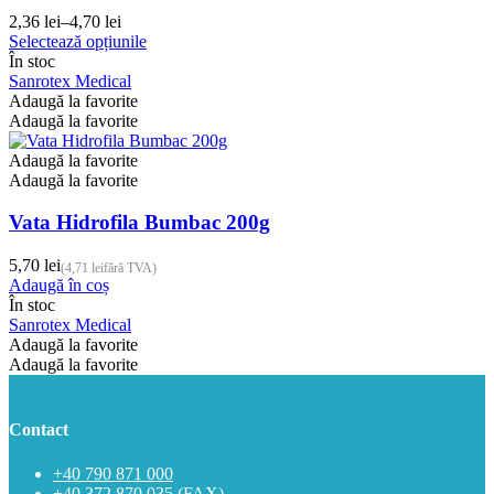
2,36
lei
–
4,70
lei
Interval
Acest
Selectează opțiunile
de
produs
În stoc
prețuri:
are
Sanrotex Medical
2,36 lei
mai
Adaugă la favorite
până
multe
Adaugă la favorite
la
variații.
4,70 lei
Opțiunile
Adaugă la favorite
pot
Adaugă la favorite
fi
alese
Vata Hidrofila Bumbac 200g
în
pagina
5,70
lei
(
4,71
lei
fără TVA)
produsului.
Adaugă în coș
În stoc
Sanrotex Medical
Adaugă la favorite
Adaugă la favorite
Contact
+40 790 871 000
+40 372 870 035 (FAX)