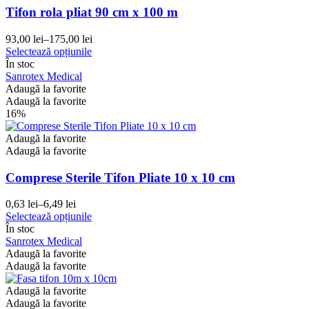
Tifon rola pliat 90 cm x 100 m
93,00
lei
–
175,00
lei
Interval
Acest
Selectează opțiunile
de
produs
În stoc
prețuri:
are
Sanrotex Medical
93,00 lei
mai
Adaugă la favorite
până
multe
Adaugă la favorite
la
variații.
16%
175,00 lei
Opțiunile
pot
Adaugă la favorite
fi
Adaugă la favorite
alese
în
Comprese Sterile Tifon Pliate 10 x 10 cm
pagina
produsului.
0,63
lei
–
6,49
lei
Interval
Acest
Selectează opțiunile
de
produs
În stoc
prețuri:
are
Sanrotex Medical
0,63 lei
mai
Adaugă la favorite
până
multe
Adaugă la favorite
la
variații.
6,49 lei
Opțiunile
Adaugă la favorite
pot
Adaugă la favorite