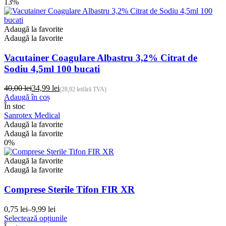
13%
Adaugă la favorite
Adaugă la favorite
Vacutainer Coagulare Albastru 3,2% Citrat de
Sodiu 4,5ml 100 bucati
40,00
lei
34,99
lei
(
28,92
lei
fără TVA)
Prețul
Prețul
Adaugă în coș
inițial
curent
În stoc
a
este:
Sanrotex Medical
fost:
34,99 lei.
Adaugă la favorite
40,00 lei.
Adaugă la favorite
0%
Adaugă la favorite
Adaugă la favorite
Comprese Sterile Tifon FIR XR
0,75
lei
–
9,99
lei
Interval
Acest
Selectează opțiunile
de