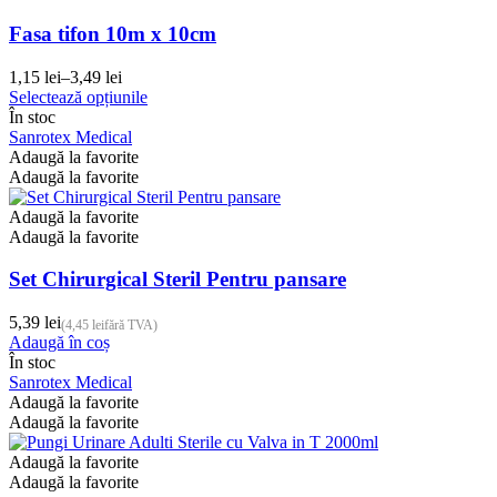
fi
alese
Fasa tifon 10m x 10cm
în
pagina
1,15
lei
–
3,49
lei
Interval
produsului.
Acest
Selectează opțiunile
de
produs
În stoc
prețuri:
are
Sanrotex Medical
1,15 lei
mai
Adaugă la favorite
până
multe
Adaugă la favorite
la
variații.
3,49 lei
Opțiunile
Adaugă la favorite
pot
Adaugă la favorite
fi
alese
Set Chirurgical Steril Pentru pansare
în
pagina
5,39
lei
(
4,45
lei
fără TVA)
produsului.
Adaugă în coș
În stoc
Sanrotex Medical
Adaugă la favorite
Adaugă la favorite
Adaugă la favorite
Adaugă la favorite