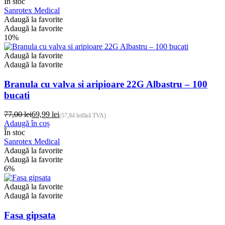
produs
În stoc
prețuri:
are
Sanrotex Medical
0,75 lei
mai
Adaugă la favorite
până
multe
Adaugă la favorite
la
variații.
10%
9,99 lei
Opțiunile
pot
Adaugă la favorite
fi
Adaugă la favorite
alese
în
Branula cu valva si aripioare 22G Albastru – 100
pagina
bucati
produsului.
77,00
lei
69,99
lei
(
57,84
lei
fără TVA)
Prețul
Prețul
Adaugă în coș
inițial
curent
În stoc
a
este:
Sanrotex Medical
fost:
69,99 lei.
Adaugă la favorite
77,00 lei.
Adaugă la favorite
6%
Adaugă la favorite
Adaugă la favorite
Fasa gipsata