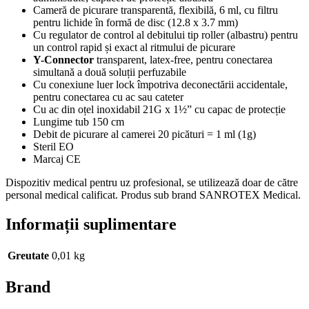
Cameră de picurare transparentă, flexibilă, 6 ml, cu filtru
pentru lichide în formă de disc (12.8 x 3.7 mm)
Cu regulator de control al debitului tip roller (albastru) pentru
un control rapid și exact al ritmului de picurare
Y-Connector
transparent, latex-free, pentru conectarea
simultană a două soluții perfuzabile
Cu conexiune luer lock împotriva deconectării accidentale,
pentru conectarea cu ac sau cateter
Cu ac din oțel inoxidabil 21G x 1½” cu capac de protecție
Lungime tub 150 cm
Debit de picurare al camerei 20 picături = 1 ml (1g)
Steril EO
Marcaj CE
Dispozitiv medical pentru uz profesional, se utilizează doar de către
personal medical calificat. Produs sub brand SANROTEX Medical.
Informații suplimentare
Greutate
0,01 kg
Brand