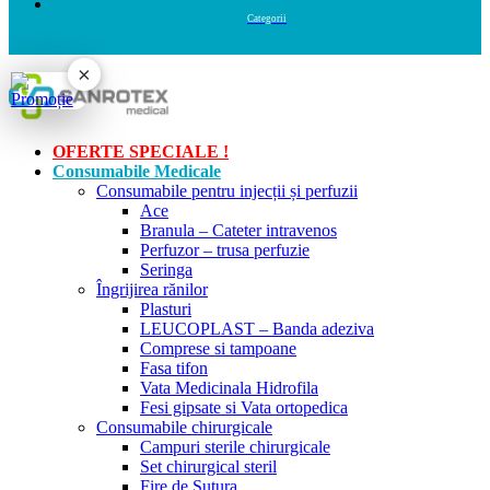
×
OFERTE SPECIALE !
Consumabile Medicale
Consumabile pentru injecții și perfuzii
Ace
Branula – Cateter intravenos
Perfuzor – trusa perfuzie
Seringa
Îngrijirea rănilor
Plasturi
LEUCOPLAST – Banda adeziva
Comprese si tampoane
Fasa tifon
Vata Medicinala Hidrofila
Fesi gipsate si Vata ortopedica
Consumabile chirurgicale
Campuri sterile chirurgicale
Set chirurgical steril
Fire de Sutura