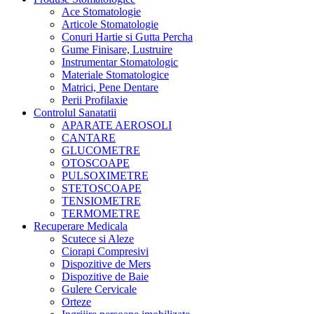
Ace Stomatologie
Articole Stomatologie
Conuri Hartie si Gutta Percha
Gume Finisare, Lustruire
Instrumentar Stomatologic
Materiale Stomatologice
Matrici, Pene Dentare
Perii Profilaxie
Controlul Sanatatii
APARATE AEROSOLI
CANTARE
GLUCOMETRE
OTOSCOAPE
PULSOXIMETRE
STETOSCOAPE
TENSIOMETRE
TERMOMETRE
Recuperare Medicala
Scutece si Aleze
Ciorapi Compresivi
Dispozitive de Mers
Dispozitive de Baie
Gulere Cervicale
Orteze