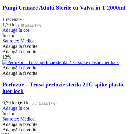
Pungi Urinare Adulti Sterile cu Valva in T 2000ml
1 recenzie
1,79
lei
(
1,48
lei
fără TVA)
Adaugă în coș
În stoc
Sanrotex Medical
Adaugă la favorite
Adaugă la favorite
13%
Adaugă la favorite
Adaugă la favorite
Perfuzor – Trusa perfuzie sterila 21G spike plastic
luer lock
0,79
lei
0,69
lei
(
0,57
lei
fără TVA)
Prețul
Prețul
Adaugă în coș
inițial
curent
În stoc
a
este:
Sanrotex Medical
fost:
0,69 lei.
Adaugă la favorite
0,79 lei.
Adaugă la favorite