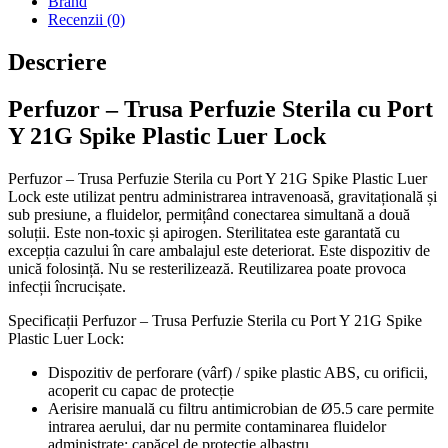
Brand
Recenzii (0)
Descriere
Perfuzor – Trusa Perfuzie Sterila cu Port
Y 21G Spike Plastic Luer Lock
Perfuzor – Trusa Perfuzie Sterila cu Port Y 21G Spike Plastic Luer
Lock este utilizat pentru administrarea intravenoasă, gravitațională și
sub presiune, a fluidelor, permițând conectarea simultană a două
soluții. Este non-toxic și apirogen. Sterilitatea este garantată cu
excepția cazului în care ambalajul este deteriorat. Este dispozitiv de
unică folosință. Nu se resterilizează. Reutilizarea poate provoca
infecții încrucișate.
Specificații Perfuzor – Trusa Perfuzie Sterila cu Port Y 21G Spike
Plastic Luer Lock:
Dispozitiv de perforare (vârf) / spike plastic ABS, cu orificii,
acoperit cu capac de protecție
Aerisire manuală cu filtru antimicrobian de Ø5.5 care permite
intrarea aerului, dar nu permite contaminarea fluidelor
administrate; capăcel de protecție albastru