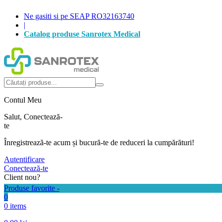
Ne gasiti si pe SEAP RO32163740
|
Catalog produse Sanrotex Medical
Autentificare
Produse favorite -
0
0 items