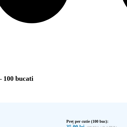
– 100 bucati
Preț per cutie (100 buc):
35,00
lei