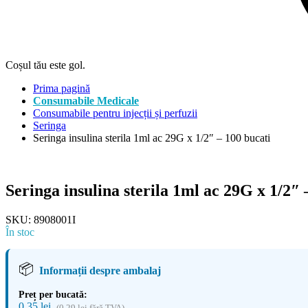
Coșul tău este gol.
Prima pagină
Consumabile Medicale
Consumabile pentru injecții și perfuzii
Seringa
Seringa insulina sterila 1ml ac 29G x 1/2″ – 100 bucati
Seringa insulina sterila 1ml ac 29G x 1/2″ 
SKU:
8908001I
În stoc
📦
Informații despre ambalaj
Preț per bucată:
0,35
lei
(
0,29
lei
fără TVA)