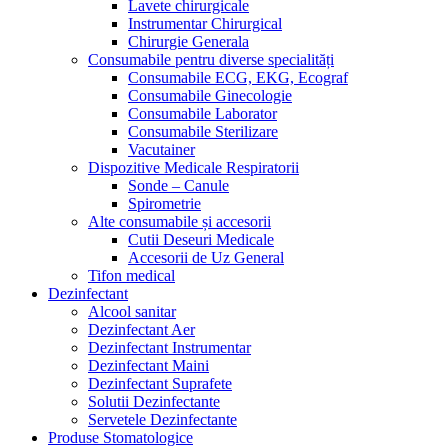
Lavete chirurgicale
Instrumentar Chirurgical
Chirurgie Generala
Consumabile pentru diverse specialități
Consumabile ECG, EKG, Ecograf
Consumabile Ginecologie
Consumabile Laborator
Consumabile Sterilizare
Vacutainer
Dispozitive Medicale Respiratorii
Sonde – Canule
Spirometrie
Alte consumabile și accesorii
Cutii Deseuri Medicale
Accesorii de Uz General
Tifon medical
Dezinfectant
Alcool sanitar
Dezinfectant Aer
Dezinfectant Instrumentar
Dezinfectant Maini
Dezinfectant Suprafete
Solutii Dezinfectante
Servetele Dezinfectante
Produse Stomatologice