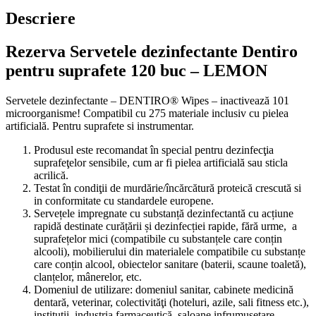
Descriere
Rezerva Servetele dezinfectante Dentiro
pentru suprafete 120 buc – LEMON
Servetele dezinfectante – DENTIRO® Wipes – inactivează 101
microorganisme! Compatibil cu 275 materiale inclusiv cu pielea
artificială. Pentru suprafete si instrumentar.
Produsul este recomandat în special pentru dezinfecţia
suprafeţelor sensibile, cum ar fi pielea artificială sau sticla
acrilică.
Testat în condiţii de murdărie/încărcătură proteică crescută si
in conformitate cu standardele europene.
Servețele impregnate cu substanță dezinfectantă cu acțiune
rapidă destinate curățării și dezinfecției rapide, fără urme, a
suprafețelor mici (compatibile cu substanțele care conțin
alcooli), mobilierului din materialele compatibile cu substanțe
care conțin alcool, obiectelor sanitare (baterii, scaune toaletă),
clanțelor, mânerelor, etc.
Domeniul de utilizare: domeniul sanitar, cabinete medicină
dentară, veterinar, colectivităţi (hoteluri, azile, sali fitness etc.),
instituţii, industria farmaceutică, saloane infrumuseţare,