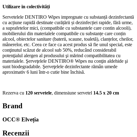
Utilizare in colectivități
Servetelele DENTIRO Wipes impregnate cu substanță dezinfectantă
cu acțiune rapidă destinate curățării și dezinfecției rapide, fără urme,
a suprafetelor mici, (compatibile cu substantele care contin alcooli),
mobilierului din materialele compatibile cu substanțe care conțin
alcool, obiectelor sanitare (baterii, scaune, toaletă), clanțelor, cheilor,
mânerelor, etc. Ceea ce face ca acest produs să fie unul special, este
conţinutul scăzut de alcool sub 50%, reducând considerabil
potenţialul alergen al produsului şi mărind compatibilitatea cu
materialele. Şerveţelele DENTIRO® Wipes nu conţin aldehide şi
sunt biodegradabile. Şerveţelele dezinfectante rămân umede
aproximativ 6 luni într-o cutie bine închisă.
Rezerva cu
120 servetele
, dimensiune servetel
14.5 x 20 cm
Brand
OCC® Elveția
Recenzii