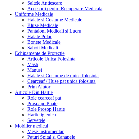
Saltele Antiescare
Accesorii pentru Recuperare Medicala
Uniforme Medicale
Halate si Costume Medicale
Bluze Medicale
Pantaloni Medicali si Lucru
Halate Polar
Bonete Medicale
Saboti Medicali
Echipamente de Protectie
Articole Unica Folosinta
Masti
Manusi
Halate si Costume de unica folosinta
Cearceaf / Huse pat unica folosinta
Prim Ajutor
Articole Din Hartie
Role cearceaf pat
Prosoape Pliate
Role Prosop Hartie
Hartie igienica
Servetele
Mobilier medical
Mese Instrumentar
Paturi Spital si Canapele