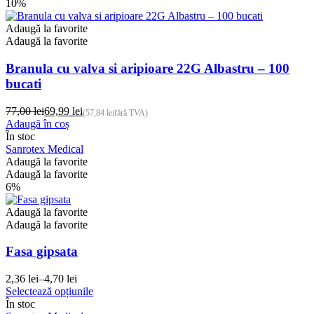
variații.
10%
9,99 lei
Opțiunile
pot
Adaugă la favorite
fi
Adaugă la favorite
alese
în
Branula cu valva si aripioare 22G Albastru – 100
pagina
bucati
produsului.
77,00
lei
69,99
lei
(
57,84
lei
fără TVA)
Prețul
Prețul
Adaugă în coș
inițial
curent
În stoc
a
este:
Sanrotex Medical
fost:
69,99 lei.
Adaugă la favorite
77,00 lei.
Adaugă la favorite
6%
Adaugă la favorite
Adaugă la favorite
Fasa gipsata
2,36
lei
–
4,70
lei
Interval
Acest
Selectează opțiunile
de
produs
În stoc
prețuri: