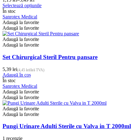
Interval
produsului.
Acest
Selectează opțiunile
de
produs
În stoc
prețuri:
are
Sanrotex Medical
1,15 lei
mai
Adaugă la favorite
până
multe
Adaugă la favorite
la
variații.
3,49 lei
Opțiunile
Adaugă la favorite
pot
Adaugă la favorite
fi
alese
Set Chirurgical Steril Pentru pansare
în
pagina
5,39
lei
(
4,45
lei
fără TVA)
produsului.
Adaugă în coș
În stoc
Sanrotex Medical
Adaugă la favorite
Adaugă la favorite
Adaugă la favorite
Adaugă la favorite
Pungi Urinare Adulti Sterile cu Valva in T 2000ml
1 recenzie