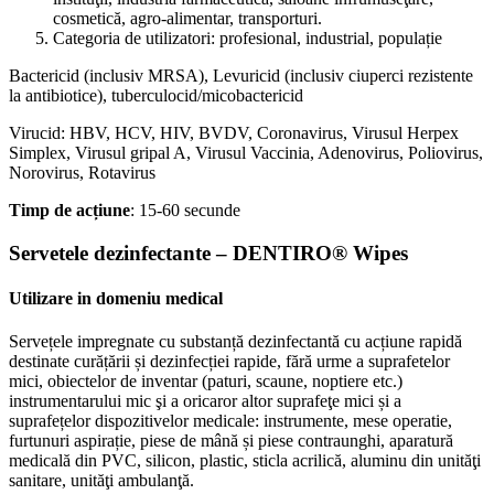
cosmetică, agro-alimentar, transporturi.
Categoria de utilizatori: profesional, industrial, populație
Bactericid (inclusiv MRSA), Levuricid (inclusiv ciuperci rezistente
la antibiotice), tuberculocid/micobactericid
Virucid: HBV, HCV, HIV, BVDV, Coronavirus, Virusul Herpex
Simplex, Virusul gripal A, Virusul Vaccinia, Adenovirus, Poliovirus,
Norovirus, Rotavirus
Timp de acțiune
: 15-60 secunde
Servetele dezinfectante – DENTIRO® Wipes
Utilizare in domeniu medical
Servețele impregnate cu substanță dezinfectantă cu acțiune rapidă
destinate curățării și dezinfecției rapide, fără urme a suprafetelor
mici, obiectelor de inventar (paturi, scaune, noptiere etc.)
instrumentarului mic şi a oricaror altor suprafeţe mici și a
suprafețelor dispozitivelor medicale: instrumente, mese operatie,
furtunuri aspirație, piese de mână și piese contraunghi, aparatură
medicală din PVC, silicon, plastic, sticla acrilică, aluminu din unităţi
sanitare, unităţi ambulanţă.