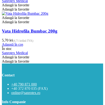
are
Sanrotex Medical
2,36 lei
mai
Adaugă la favorite
până
multe
Adaugă la favorite
la
variații.
4,70 lei
Opțiunile
Adaugă la favorite
pot
Adaugă la favorite
fi
alese
Vata Hidrofila Bumbac 200g
în
pagina
5,70
lei
(
4,71
lei
fără TVA)
produsului.
Adaugă în coș
În stoc
Sanrotex Medical
Adaugă la favorite
Adaugă la favorite
Contact
+40 790 871 000
+40 372 870 035 (FAX)
online@sanrotex.ro
Info Companie