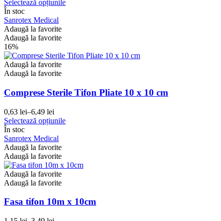
Acest
Selectează opțiunile
de
produs
În stoc
prețuri:
are
Sanrotex Medical
93,00 lei
mai
Adaugă la favorite
până
multe
Adaugă la favorite
la
variații.
16%
175,00 lei
Opțiunile
pot
Adaugă la favorite
fi
Adaugă la favorite
alese
în
Comprese Sterile Tifon Pliate 10 x 10 cm
pagina
produsului.
0,63
lei
–
6,49
lei
Interval
Acest
Selectează opțiunile
de
produs
În stoc
prețuri:
are
Sanrotex Medical
0,63 lei
mai
Adaugă la favorite
până
multe
Adaugă la favorite
la
variații.
6,49 lei
Opțiunile
Adaugă la favorite
pot
Adaugă la favorite
fi
alese
Fasa tifon 10m x 10cm
în
pagina
1,15
lei
–
3,49
lei