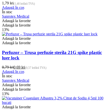
1,79
lei
(
1,48
lei
fără TVA)
Adaugă în coș
În stoc
Sanrotex Medical
Adaugă la favorite
Adaugă la favorite
13%
Adaugă la favorite
Adaugă la favorite
Perfuzor – Trusa perfuzie sterila 21G spike plastic
luer lock
0,79
lei
0,69
lei
(
0,57
lei
fără TVA)
Prețul
Prețul
Adaugă în coș
inițial
curent
În stoc
a
este:
Sanrotex Medical
fost:
0,69 lei.
Adaugă la favorite
0,79 lei.
Adaugă la favorite
13%
Adaugă la favorite