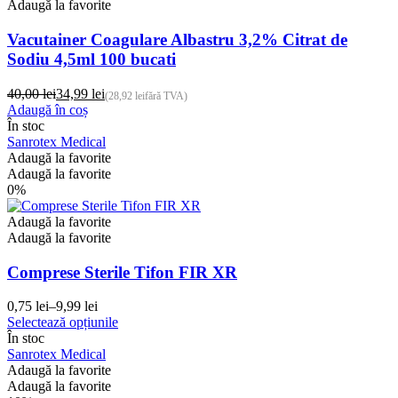
Adaugă la favorite
Vacutainer Coagulare Albastru 3,2% Citrat de
Sodiu 4,5ml 100 bucati
40,00
lei
34,99
lei
(
28,92
lei
fără TVA)
Prețul
Prețul
Adaugă în coș
inițial
curent
În stoc
a
este:
Sanrotex Medical
fost:
34,99 lei.
Adaugă la favorite
40,00 lei.
Adaugă la favorite
0%
Adaugă la favorite
Adaugă la favorite
Comprese Sterile Tifon FIR XR
0,75
lei
–
9,99
lei
Interval
Acest
Selectează opțiunile
de
produs
În stoc
prețuri:
are
Sanrotex Medical
0,75 lei
mai
Adaugă la favorite
până
multe
Adaugă la favorite
la