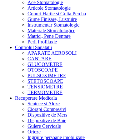
Ace Stomatologie
Articole Stomatologie
Conuri Hartie si Gutta Percha
Gume Finisare, Lustruire
Instrumentar Stomatologic
Materiale Stomatologice
Matrici, Pene Dentare
Perii Profilaxie
Controlul Sanatatii
APARATE AEROSOLI
CANTARE
GLUCOMETRE
OTOSCOAPE
PULSOXIMETRE
STETOSCOAPE
TENSIOMETRE
TERMOMETRE
Recuperare Medicala
Scutece si Aleze
Ciorapi Compresivi
Dispozitive de Mers
Dispozitive de Baie
Gulere Cervicale
Orteze
Ingrijire persoane imobilizate