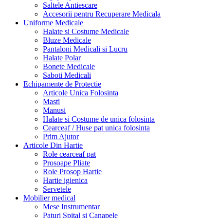
Saltele Antiescare
Accesorii pentru Recuperare Medicala
Uniforme Medicale
Halate si Costume Medicale
Bluze Medicale
Pantaloni Medicali si Lucru
Halate Polar
Bonete Medicale
Saboti Medicali
Echipamente de Protectie
Articole Unica Folosinta
Masti
Manusi
Halate si Costume de unica folosinta
Cearceaf / Huse pat unica folosinta
Prim Ajutor
Articole Din Hartie
Role cearceaf pat
Prosoape Pliate
Role Prosop Hartie
Hartie igienica
Servetele
Mobilier medical
Mese Instrumentar
Paturi Spital si Canapele