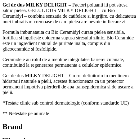
Gel de dus MILKY DELIGHT
– Factori poluanti iti pot stresa
zilnic pielea. GELUL DUS MILKY DELIGHT – cu Bio
Ceramidyl – combina senzatia de catifelare si ingrijire, cu delicatetea
unei imbratisari cremoase de care pielea are nevoie in fiecare zi.
Formula imbunatatita cu Bio Ceramidyl curata pielea sensibila,
fortifica si ingrijeste epiderma supusa stresului zilnic. Bio Ceramide
este un ingredient natural de puritate inalta, compus din
glicoceramide si fosfolipide.
Ceramidele au rolul de a mentine integritatea barierei cutanate,
contribuind la regenerarea permanenta a celulelor epidermice.
Gel de dus MILKY DELIGHT – Cu rol definitoriu in mentinerea
hidratarii naturale a pielii, acestea functioneaza ca un protector
permanent impotriva pierderii de apa transepidermica si de uscare a
pielii.
*Testate clinic sub control dermatologic (conform standarde UE)
** Netestate pe animale
Brand