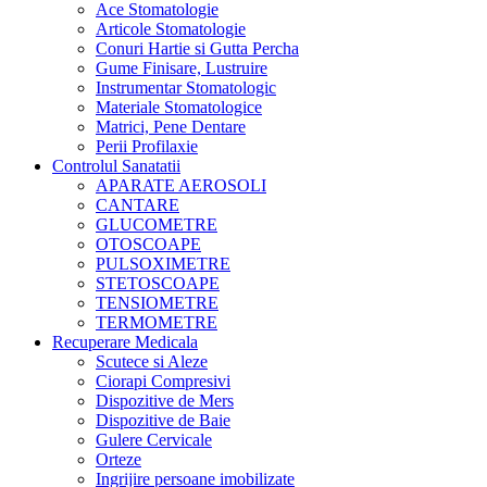
Ace Stomatologie
Articole Stomatologie
Conuri Hartie si Gutta Percha
Gume Finisare, Lustruire
Instrumentar Stomatologic
Materiale Stomatologice
Matrici, Pene Dentare
Perii Profilaxie
Controlul Sanatatii
APARATE AEROSOLI
CANTARE
GLUCOMETRE
OTOSCOAPE
PULSOXIMETRE
STETOSCOAPE
TENSIOMETRE
TERMOMETRE
Recuperare Medicala
Scutece si Aleze
Ciorapi Compresivi
Dispozitive de Mers
Dispozitive de Baie
Gulere Cervicale
Orteze
Ingrijire persoane imobilizate