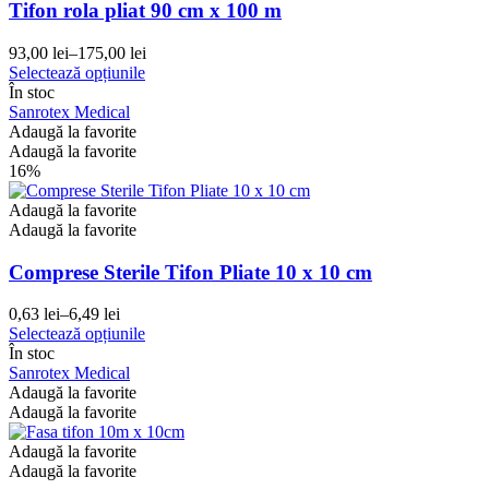
Tifon rola pliat 90 cm x 100 m
93,00
lei
–
175,00
lei
Interval
Acest
Selectează opțiunile
de
produs
În stoc
prețuri:
are
Sanrotex Medical
93,00 lei
mai
Adaugă la favorite
până
multe
Adaugă la favorite
la
variații.
16%
175,00 lei
Opțiunile
pot
Adaugă la favorite
fi
Adaugă la favorite
alese
în
Comprese Sterile Tifon Pliate 10 x 10 cm
pagina
produsului.
0,63
lei
–
6,49
lei
Interval
Acest
Selectează opțiunile
de
produs
În stoc
prețuri:
are
Sanrotex Medical
0,63 lei
mai
Adaugă la favorite
până
multe
Adaugă la favorite
la
variații.
6,49 lei
Opțiunile
Adaugă la favorite
pot
Adaugă la favorite