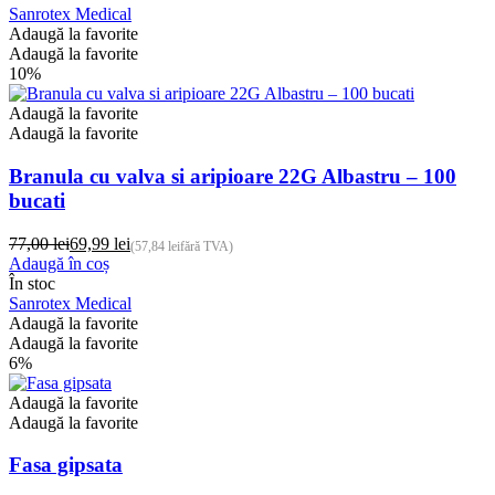
prețuri:
are
Sanrotex Medical
0,75 lei
mai
Adaugă la favorite
până
multe
Adaugă la favorite
la
variații.
10%
9,99 lei
Opțiunile
pot
Adaugă la favorite
fi
Adaugă la favorite
alese
în
Branula cu valva si aripioare 22G Albastru – 100
pagina
bucati
produsului.
77,00
lei
69,99
lei
(
57,84
lei
fără TVA)
Prețul
Prețul
Adaugă în coș
inițial
curent
În stoc
a
este:
Sanrotex Medical
fost:
69,99 lei.
Adaugă la favorite
77,00 lei.
Adaugă la favorite
6%
Adaugă la favorite
Adaugă la favorite
Fasa gipsata