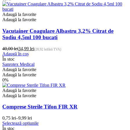
Adaugă la favorite
Adaugă la favorite
Vacutainer Coagulare Albastru 3,2% Citrat de
Sodiu 4,5ml 100 bucati
40,00
lei
34,99
lei
(
28,92
lei
fără TVA)
Prețul
Prețul
Adaugă în coș
inițial
curent
În stoc
a
este:
Sanrotex Medical
fost:
34,99 lei.
Adaugă la favorite
40,00 lei.
Adaugă la favorite
0%
Adaugă la favorite
Adaugă la favorite
Comprese Sterile Tifon FIR XR
0,75
lei
–
9,99
lei
Interval
Acest
Selectează opțiunile
de
produs
În stoc