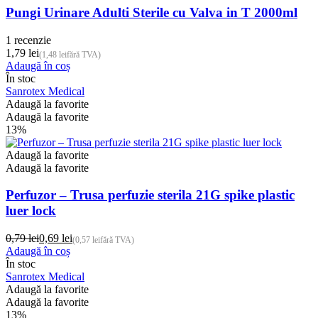
Pungi Urinare Adulti Sterile cu Valva in T 2000ml
1 recenzie
1,79
lei
(
1,48
lei
fără TVA)
Adaugă în coș
În stoc
Sanrotex Medical
Adaugă la favorite
Adaugă la favorite
13%
Adaugă la favorite
Adaugă la favorite
Perfuzor – Trusa perfuzie sterila 21G spike plastic
luer lock
0,79
lei
0,69
lei
(
0,57
lei
fără TVA)
Prețul
Prețul
Adaugă în coș
inițial
curent
În stoc
a
este:
Sanrotex Medical
fost:
0,69 lei.
Adaugă la favorite
0,79 lei.
Adaugă la favorite
13%