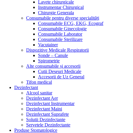
Lavete chirurgicale
Instrumentar Chirurgical
Chirurgie Generala
Consumabile pentru diverse specialități
Consumabile ECG, EKG, Ecograf
Consumabile Ginecologie
Consumabile Laborator
Consumabile Sterilizare
Vacutainer
Dispozitive Medicale Respiratorii
Sonde – Canule
Spirometrie
Alte consumabile și accesorii
Cutii Deseuri Medicale
Accesorii de Uz General
Tifon medical
Dezinfectant
Alcool sanitar
Dezinfectant Aer
Dezinfectant Instrumentar
Dezinfectant Maini
Dezinfectant Suprafete
Solutii Dezinfectante
Servetele Dezinfectante
Produse Stomatologice