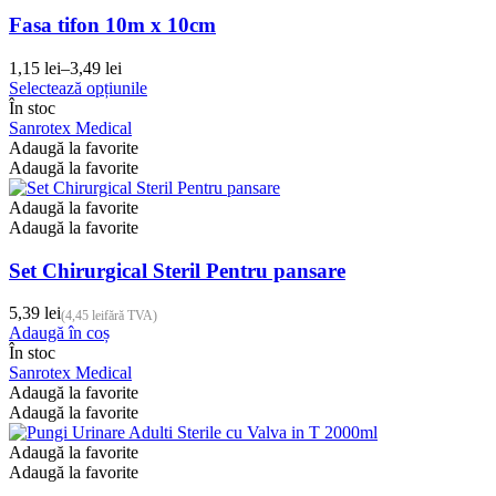
fi
alese
Fasa tifon 10m x 10cm
în
pagina
1,15
lei
–
3,49
lei
Interval
produsului.
Acest
Selectează opțiunile
de
produs
În stoc
prețuri:
are
Sanrotex Medical
1,15 lei
mai
Adaugă la favorite
până
multe
Adaugă la favorite
la
variații.
3,49 lei
Opțiunile
Adaugă la favorite
pot
Adaugă la favorite
fi
alese
Set Chirurgical Steril Pentru pansare
în
pagina
5,39
lei
(
4,45
lei
fără TVA)
produsului.
Adaugă în coș
În stoc
Sanrotex Medical
Adaugă la favorite
Adaugă la favorite
Adaugă la favorite
Adaugă la favorite