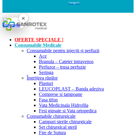
×
OFERTE SPECIALE !
Consumabile Medicale
Consumabile pentru injecții și perfuzii
Ace
Branula – Cateter intravenos
Perfuzor – trusa perfuzie
Seringa
Îngrijirea rănilor
Plasturi
LEUCOPLAST – Banda adeziva
Comprese si tampoane
Fasa tifon
Vata Medicinala Hidrofila
Fesi gipsate si Vata ortopedica
Consumabile chirurgicale
Campuri sterile chirurgicale
Set chirurgical steril
Fire de Sutura