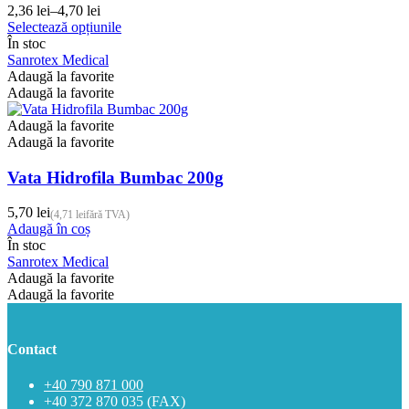
2,36
lei
–
4,70
lei
Interval
Acest
Selectează opțiunile
de
produs
În stoc
prețuri:
are
Sanrotex Medical
2,36 lei
mai
Adaugă la favorite
până
multe
Adaugă la favorite
la
variații.
4,70 lei
Opțiunile
Adaugă la favorite
pot
Adaugă la favorite
fi
alese
Vata Hidrofila Bumbac 200g
în
pagina
5,70
lei
(
4,71
lei
fără TVA)
produsului.
Adaugă în coș
În stoc
Sanrotex Medical
Adaugă la favorite
Adaugă la favorite
Contact
+40 790 871 000
+40 372 870 035 (FAX)