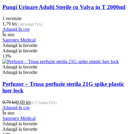
Pungi Urinare Adulti Sterile cu Valva in T 2000ml
1 recenzie
1,79
lei
(
1,48
lei
fără TVA)
Adaugă în coș
În stoc
Sanrotex Medical
Adaugă la favorite
Adaugă la favorite
13%
Adaugă la favorite
Adaugă la favorite
Perfuzor – Trusa perfuzie sterila 21G spike plastic
luer lock
0,79
lei
0,69
lei
(
0,57
lei
fără TVA)
Prețul
Prețul
Adaugă în coș
inițial
curent
În stoc
a
este:
Sanrotex Medical
fost:
0,69 lei.
Adaugă la favorite
0,79 lei.
Adaugă la favorite