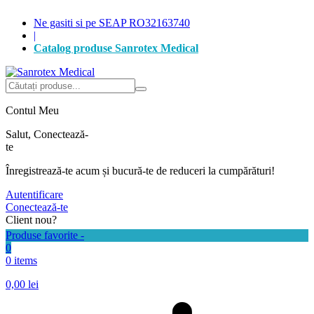
Ne gasiti si pe SEAP RO32163740
|
Catalog produse Sanrotex Medical
Autentificare
Produse favorite -
0
0 items
0,00
lei