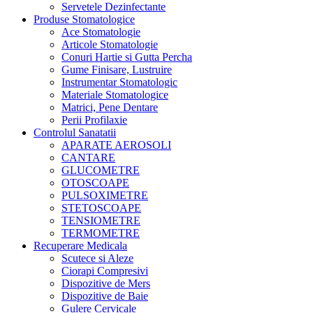
Servetele Dezinfectante
Produse Stomatologice
Ace Stomatologie
Articole Stomatologie
Conuri Hartie si Gutta Percha
Gume Finisare, Lustruire
Instrumentar Stomatologic
Materiale Stomatologice
Matrici, Pene Dentare
Perii Profilaxie
Controlul Sanatatii
APARATE AEROSOLI
CANTARE
GLUCOMETRE
OTOSCOAPE
PULSOXIMETRE
STETOSCOAPE
TENSIOMETRE
TERMOMETRE
Recuperare Medicala
Scutece si Aleze
Ciorapi Compresivi
Dispozitive de Mers
Dispozitive de Baie
Gulere Cervicale