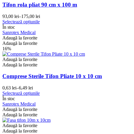
Tifon rola pliat 90 cm x 100 m
93,00
lei
–
175,00
lei
Interval
Acest
Selectează opțiunile
de
produs
În stoc
prețuri:
are
Sanrotex Medical
93,00 lei
mai
Adaugă la favorite
până
multe
Adaugă la favorite
la
variații.
16%
175,00 lei
Opțiunile
pot
Adaugă la favorite
fi
Adaugă la favorite
alese
în
Comprese Sterile Tifon Pliate 10 x 10 cm
pagina
produsului.
0,63
lei
–
6,49
lei
Interval
Acest
Selectează opțiunile
de
produs
În stoc
prețuri:
are
Sanrotex Medical
0,63 lei
mai
Adaugă la favorite
până
multe
Adaugă la favorite
la
variații.
6,49 lei
Opțiunile
Adaugă la favorite
pot
Adaugă la favorite