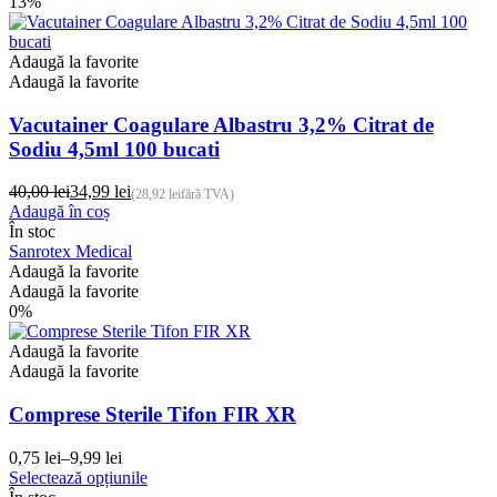
13%
Adaugă la favorite
Adaugă la favorite
Vacutainer Coagulare Albastru 3,2% Citrat de
Sodiu 4,5ml 100 bucati
40,00
lei
34,99
lei
(
28,92
lei
fără TVA)
Prețul
Prețul
Adaugă în coș
inițial
curent
În stoc
a
este:
Sanrotex Medical
fost:
34,99 lei.
Adaugă la favorite
40,00 lei.
Adaugă la favorite
0%
Adaugă la favorite
Adaugă la favorite
Comprese Sterile Tifon FIR XR
0,75
lei
–
9,99
lei
Interval
Acest
Selectează opțiunile
de
produs