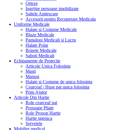
Orteze
Ingrijire persoane imobilizate
Saltele Antiescare
Accesorii pentru Recuperare Medicala
Uniforme Medicale
Halate si Costume Medicale
Bluze Medicale
Pantaloni Medicali si Lucru
Halate Polar
Bonete Medicale
Saboti Medicali
Echipamente de Protectie
Articole Unica Folosinta
Masti
Manusi
Halate si Costume de unica folosinta
Cearceaf / Huse pat unica folosinta
Prim Ajutor
Articole Din Hartie
Role cearceaf pat
Prosoape Pliate
Role Prosop Hartie
Hartie igienica
Servetele
Mobilier medical