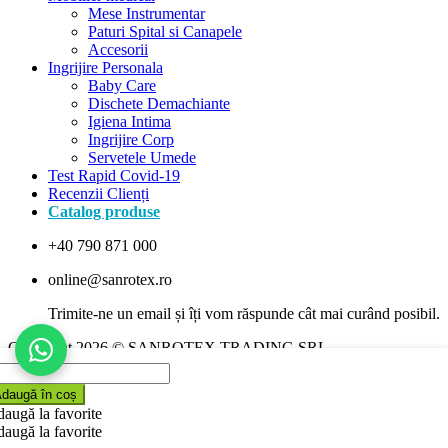
Mese Instrumentar
Paturi Spital si Canapele
Accesorii
Ingrijire Personala
Baby Care
Dischete Demachiante
Igiena Intima
Ingrijire Corp
Servetele Umede
Test Rapid Covid-19
Recenzii Clienți
Catalog produse
+40 790 871 000
online@sanrotex.ro
Copyright 2026 © SANROTEX TRADING SRL
duri
Ce produs căutați?
daugă în coș
xare
augă la favorite
n
augă la favorite
rtie