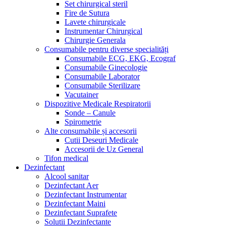
Set chirurgical steril
Fire de Sutura
Lavete chirurgicale
Instrumentar Chirurgical
Chirurgie Generala
Consumabile pentru diverse specialități
Consumabile ECG, EKG, Ecograf
Consumabile Ginecologie
Consumabile Laborator
Consumabile Sterilizare
Vacutainer
Dispozitive Medicale Respiratorii
Sonde – Canule
Spirometrie
Alte consumabile și accesorii
Cutii Deseuri Medicale
Accesorii de Uz General
Tifon medical
Dezinfectant
Alcool sanitar
Dezinfectant Aer
Dezinfectant Instrumentar
Dezinfectant Maini
Dezinfectant Suprafete
Solutii Dezinfectante