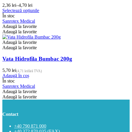
2,36
lei
–
4,70
lei
Interval
Acest
Selectează opțiunile
de
produs
În stoc
prețuri:
are
Sanrotex Medical
2,36 lei
mai
Adaugă la favorite
până
multe
Adaugă la favorite
la
variații.
4,70 lei
Opțiunile
Adaugă la favorite
pot
Adaugă la favorite
fi
alese
Vata Hidrofila Bumbac 200g
în
pagina
5,70
lei
(
4,71
lei
fără TVA)
produsului.
Adaugă în coș
În stoc
Sanrotex Medical
Adaugă la favorite
Adaugă la favorite
Contact
+40 790 871 000
+40 372 870 035 (FAX)