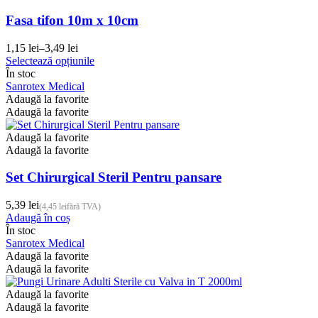
fi
alese
Fasa tifon 10m x 10cm
în
pagina
1,15
lei
–
3,49
lei
Interval
produsului.
Acest
Selectează opțiunile
de
produs
În stoc
prețuri:
are
Sanrotex Medical
1,15 lei
mai
Adaugă la favorite
până
multe
Adaugă la favorite
la
variații.
3,49 lei
Opțiunile
Adaugă la favorite
pot
Adaugă la favorite
fi
alese
Set Chirurgical Steril Pentru pansare
în
pagina
5,39
lei
(
4,45
lei
fără TVA)
produsului.
Adaugă în coș
În stoc
Sanrotex Medical
Adaugă la favorite
Adaugă la favorite
Adaugă la favorite
Adaugă la favorite