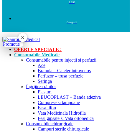
×
OFERTE SPECIALE !
Consumabile Medicale
Consumabile pentru injecții și perfuzii
Ace
Branula – Cateter intravenos
Perfuzor – trusa perfuzie
Seringa
Îngrijirea rănilor
Plasturi
LEUCOPLAST – Banda adeziva
Comprese si tampoane
Fasa tifon
Vata Medicinala Hidrofila
Fesi gipsate si Vata ortopedica
Consumabile chirurgicale
Campuri sterile chirurgicale