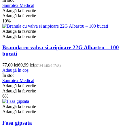
În stoc
prețuri:
are
Sanrotex Medical
0,75 lei
mai
Adaugă la favorite
până
multe
Adaugă la favorite
la
variații.
10%
9,99 lei
Opțiunile
pot
Adaugă la favorite
fi
Adaugă la favorite
alese
în
Branula cu valva si aripioare 22G Albastru – 100
pagina
bucati
produsului.
77,00
lei
69,99
lei
(
57,84
lei
fără TVA)
Prețul
Prețul
Adaugă în coș
inițial
curent
În stoc
a
este:
Sanrotex Medical
fost:
69,99 lei.
Adaugă la favorite
77,00 lei.
Adaugă la favorite
6%
Adaugă la favorite
Adaugă la favorite
Fasa gipsata