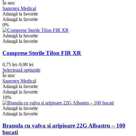
În stoc
a
este:
Sanrotex Medical
fost:
34,99 lei.
Adaugă la favorite
40,00 lei.
Adaugă la favorite
0%
Adaugă la favorite
Adaugă la favorite
Comprese Sterile Tifon FIR XR
0,75
lei
–
9,99
lei
Interval
Acest
Selectează opțiunile
de
produs
În stoc
prețuri:
are
Sanrotex Medical
0,75 lei
mai
Adaugă la favorite
până
multe
Adaugă la favorite
la
variații.
10%
9,99 lei
Opțiunile
pot
Adaugă la favorite
fi
Adaugă la favorite
alese
în
Branula cu valva si aripioare 22G Albastru – 100
pagina
bucati
produsului.