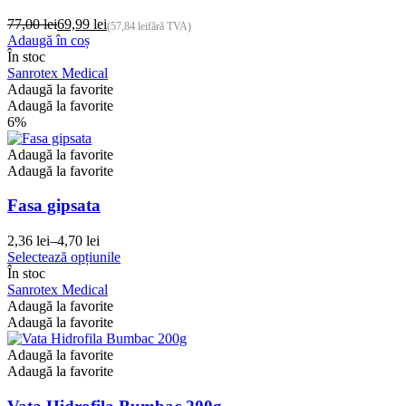
77,00
lei
69,99
lei
(
57,84
lei
fără TVA)
Prețul
Prețul
Adaugă în coș
inițial
curent
În stoc
a
este:
Sanrotex Medical
fost:
69,99 lei.
Adaugă la favorite
77,00 lei.
Adaugă la favorite
6%
Adaugă la favorite
Adaugă la favorite
Fasa gipsata
2,36
lei
–
4,70
lei
Interval
Acest
Selectează opțiunile
de
produs
În stoc
prețuri:
are
Sanrotex Medical
2,36 lei
mai
Adaugă la favorite
până
multe
Adaugă la favorite
la
variații.
4,70 lei
Opțiunile
Adaugă la favorite
pot
Adaugă la favorite
fi
alese