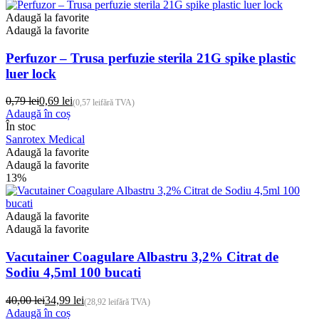
Adaugă la favorite
Adaugă la favorite
Perfuzor – Trusa perfuzie sterila 21G spike plastic
luer lock
0,79
lei
0,69
lei
(
0,57
lei
fără TVA)
Prețul
Prețul
Adaugă în coș
inițial
curent
În stoc
a
este:
Sanrotex Medical
fost:
0,69 lei.
Adaugă la favorite
0,79 lei.
Adaugă la favorite
13%
Adaugă la favorite
Adaugă la favorite
Vacutainer Coagulare Albastru 3,2% Citrat de
Sodiu 4,5ml 100 bucati
40,00
lei
34,99
lei
(
28,92
lei
fără TVA)
Prețul
Prețul
Adaugă în coș
inițial
curent