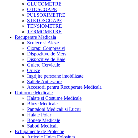
GLUCOMETRE
OTOSCOAPE
PULSOXIMETRE
STETOSCOAPE
TENSIOMETRE
TERMOMETRE
Recuperare Medicala
Scutece si Aleze
Ciorapi Compresivi
Dispozitive de Mers
Dispozitive de Baie
Gulere Cervicale
Orteze
Ingrijire persoane imobilizate
Saltele Antiescare
Accesorii pentru Recuperare Medicala
Uniforme Medicale
Halate si Costume Medicale
Bluze Medicale
Pantaloni Medicali si Lucru
Halate Polar
Bonete Medicale
Saboti Medicali
Echipamente de Protectie
Articole Unica Folosinta