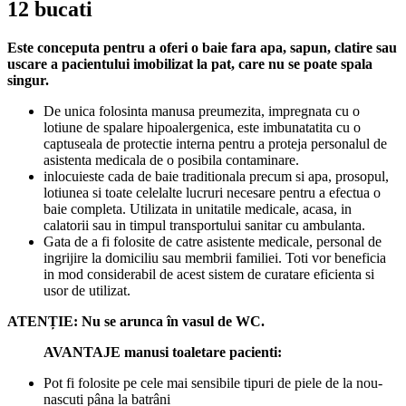
12 bucati
Este conceputa pentru a oferi o baie fara apa, sapun, clatire sau
uscare a pacientului imobilizat la pat, care nu se poate spala
singur.
De unica folosinta manusa preumezita, impregnata cu o
lotiune de spalare hipoalergenica, este imbunatatita cu o
captuseala de protectie interna pentru a proteja personalul de
asistenta medicala de o posibila contaminare.
inlocuieste cada de baie traditionala precum si apa, prosopul,
lotiunea si toate celelalte lucruri necesare pentru a efectua o
baie completa. Utilizata in unitatile medicale, acasa, in
calatorii sau in timpul transportului sanitar cu ambulanta.
Gata de a fi folosite de catre asistente medicale, personal de
ingrijire la domiciliu sau membrii familiei. Toti vor beneficia
in mod considerabil de acest sistem de curatare eficienta si
usor de utilizat.
ATENȚIE: Nu se arunca în vasul de WC.
AVANTAJE manusi toaletare pacienti:
Pot fi folosite pe cele mai sensibile tipuri de piele de la nou-
nascuti pâna la batrâni