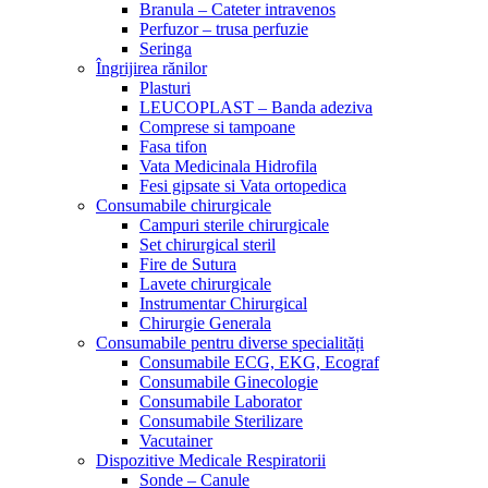
Branula – Cateter intravenos
Perfuzor – trusa perfuzie
Seringa
Îngrijirea rănilor
Plasturi
LEUCOPLAST – Banda adeziva
Comprese si tampoane
Fasa tifon
Vata Medicinala Hidrofila
Fesi gipsate si Vata ortopedica
Consumabile chirurgicale
Campuri sterile chirurgicale
Set chirurgical steril
Fire de Sutura
Lavete chirurgicale
Instrumentar Chirurgical
Chirurgie Generala
Consumabile pentru diverse specialități
Consumabile ECG, EKG, Ecograf
Consumabile Ginecologie
Consumabile Laborator
Consumabile Sterilizare
Vacutainer
Dispozitive Medicale Respiratorii
Sonde – Canule