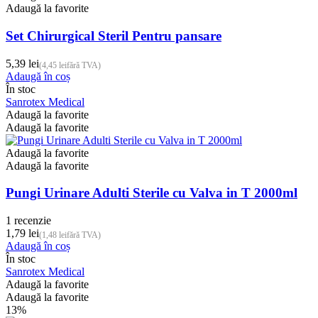
pot
Adaugă la favorite
fi
alese
Set Chirurgical Steril Pentru pansare
în
pagina
5,39
lei
(
4,45
lei
fără TVA)
produsului.
Adaugă în coș
În stoc
Sanrotex Medical
Adaugă la favorite
Adaugă la favorite
Adaugă la favorite
Adaugă la favorite
Pungi Urinare Adulti Sterile cu Valva in T 2000ml
1 recenzie
1,79
lei
(
1,48
lei
fără TVA)
Adaugă în coș
În stoc
Sanrotex Medical
Adaugă la favorite
Adaugă la favorite
13%