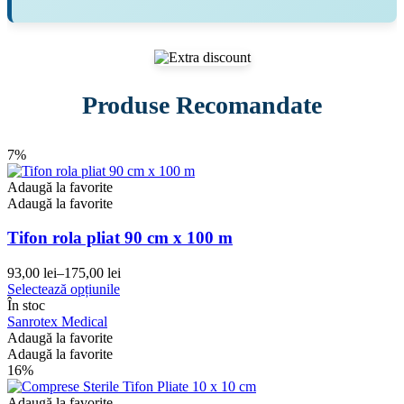
Produse Recomandate
7%
Adaugă la favorite
Adaugă la favorite
Tifon rola pliat 90 cm x 100 m
93,00
lei
–
175,00
lei
Interval
Acest
Selectează opțiunile
de
produs
În stoc
prețuri:
are
Sanrotex Medical
93,00 lei
mai
Adaugă la favorite
până
multe
Adaugă la favorite
la
variații.
16%
175,00 lei
Opțiunile
pot
Adaugă la favorite