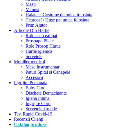
Masti
Manusi
Halate si Costume de unica folosinta
Cearceaf / Huse pat unica folosinta
Prim Ajutor
Articole Din Hartie
Role cearceaf pat
Prosoape Pliate
Role Prosop Hartie
Hartie igienica
Servetele
Mobilier medical
Mese Instrumentar
Paturi Spital si Canapele
Accesorii
Ingrijire Personala
Baby Care
Dischete Demachiante
Igiena Intima
Ingrijire Corp
Servetele Umede
Test Rapid Covid-19
Recenzii Clienți
Catalog produse