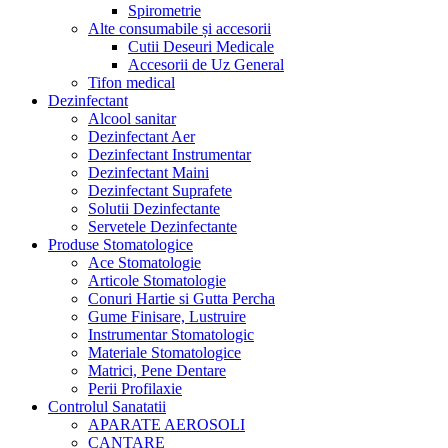
Spirometrie
Alte consumabile și accesorii
Cutii Deseuri Medicale
Accesorii de Uz General
Tifon medical
Dezinfectant
Alcool sanitar
Dezinfectant Aer
Dezinfectant Instrumentar
Dezinfectant Maini
Dezinfectant Suprafete
Solutii Dezinfectante
Servetele Dezinfectante
Produse Stomatologice
Ace Stomatologie
Articole Stomatologie
Conuri Hartie si Gutta Percha
Gume Finisare, Lustruire
Instrumentar Stomatologic
Materiale Stomatologice
Matrici, Pene Dentare
Perii Profilaxie
Controlul Sanatatii
APARATE AEROSOLI
CANTARE