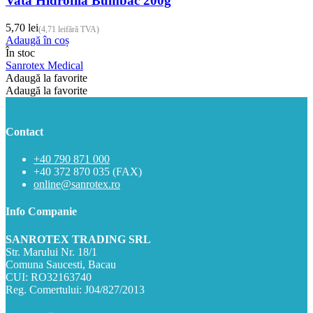
Vata Hidrofila Bumbac 200g
în
pagina
5,70
lei
(
4,71
lei
fără TVA)
produsului.
Adaugă în coș
În stoc
Sanrotex Medical
Adaugă la favorite
Adaugă la favorite
Contact
+40 790 871 000
+40 372 870 035 (FAX)
online@sanrotex.ro
Info Companie
SANROTEX TRADING SRL
Str. Marului Nr. 18/1
Comuna Saucesti, Bacau
CUI: RO32163740
Reg. Comertului: J04/827/2013