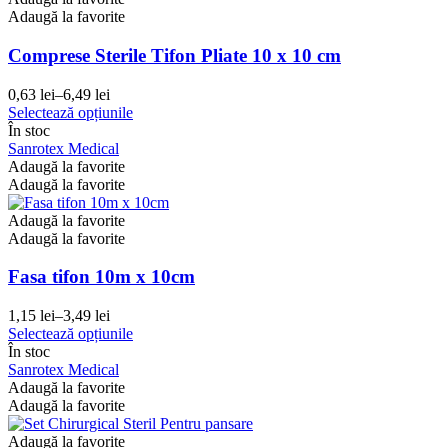
fi
Adaugă la favorite
alese
în
Comprese Sterile Tifon Pliate 10 x 10 cm
pagina
produsului.
0,63
lei
–
6,49
lei
Interval
Acest
Selectează opțiunile
de
produs
În stoc
prețuri:
are
Sanrotex Medical
0,63 lei
mai
Adaugă la favorite
până
multe
Adaugă la favorite
la
variații.
6,49 lei
Opțiunile
Adaugă la favorite
pot
Adaugă la favorite
fi
alese
Fasa tifon 10m x 10cm
în
pagina
1,15
lei
–
3,49
lei
Interval
produsului.
Acest
Selectează opțiunile
de
produs
În stoc
prețuri:
are
Sanrotex Medical
1,15 lei
mai
Adaugă la favorite
până
multe
Adaugă la favorite
la
variații.
3,49 lei
Opțiunile
Adaugă la favorite