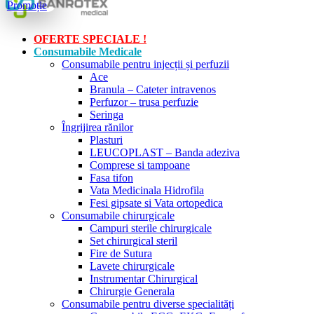
OFERTE SPECIALE !
Consumabile Medicale
Consumabile pentru injecții și perfuzii
Ace
Branula – Cateter intravenos
Perfuzor – trusa perfuzie
Seringa
Îngrijirea rănilor
Plasturi
LEUCOPLAST – Banda adeziva
Comprese si tampoane
Fasa tifon
Vata Medicinala Hidrofila
Fesi gipsate si Vata ortopedica
Consumabile chirurgicale
Campuri sterile chirurgicale
Set chirurgical steril
Fire de Sutura
Lavete chirurgicale
Instrumentar Chirurgical
Chirurgie Generala
Consumabile pentru diverse specialități