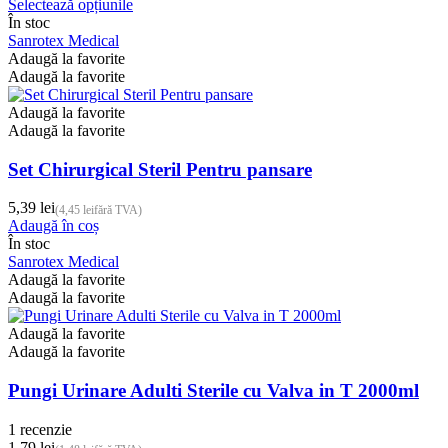
Acest
Selectează opțiunile
de
produs
În stoc
prețuri:
are
Sanrotex Medical
1,15 lei
mai
Adaugă la favorite
până
multe
Adaugă la favorite
la
variații.
3,49 lei
Opțiunile
Adaugă la favorite
pot
Adaugă la favorite
fi
alese
Set Chirurgical Steril Pentru pansare
în
pagina
5,39
lei
(
4,45
lei
fără TVA)
produsului.
Adaugă în coș
În stoc
Sanrotex Medical
Adaugă la favorite
Adaugă la favorite
Adaugă la favorite
Adaugă la favorite
Pungi Urinare Adulti Sterile cu Valva in T 2000ml
1 recenzie
1,79
lei