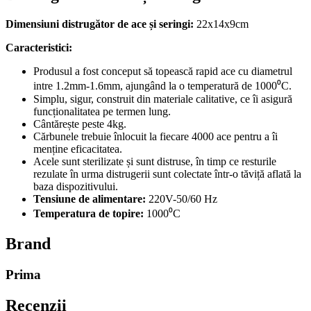
Dimensiuni d
istrugător
de ace
și
seringi:
22x14x9cm
Caracteristici:
Produsul a fost conceput
să
topească
rapid ace cu diametrul
intre
1.2mm-1.6mm,
ajungând
la
o
temperatură
de 1000⁰C.
Simplu, sigur, construit din materiale calitative, ce
îi
asigură
funcționalitatea
pe termen lung.
Cântărește
peste
4kg.
Cărbunele
trebuie
înlocuit
la
fiecare 4000 ace pentru a
îi
menține
eficacitatea.
Acele
sunt
sterilizate
și
sunt
distruse,
în
timp
ce resturile
rezulate
în
urma
distrugerii
sunt
colectate
într
-o
tăviță
aflată
la
baza
dispozitivului.
Tensiune de alimentare:
220V-50/60 Hz
Temperatura de topire:
1000⁰C
Brand
Prima
Recenzii