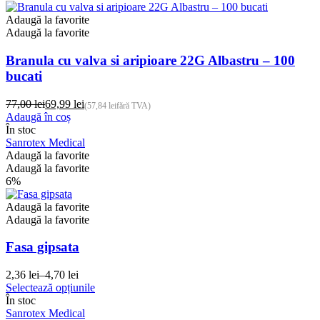
Opțiunile
pot
Adaugă la favorite
fi
Adaugă la favorite
alese
în
Branula cu valva si aripioare 22G Albastru – 100
pagina
bucati
produsului.
77,00
lei
69,99
lei
(
57,84
lei
fără TVA)
Prețul
Prețul
Adaugă în coș
inițial
curent
În stoc
a
este:
Sanrotex Medical
fost:
69,99 lei.
Adaugă la favorite
77,00 lei.
Adaugă la favorite
6%
Adaugă la favorite
Adaugă la favorite
Fasa gipsata
2,36
lei
–
4,70
lei
Interval
Acest
Selectează opțiunile
de
produs
În stoc
prețuri:
are
Sanrotex Medical
2,36 lei