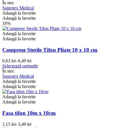
produs
În stoc
prețuri:
are
Sanrotex Medical
93,00 lei
mai
Adaugă la favorite
până
multe
Adaugă la favorite
la
variații.
16%
175,00 lei
Opțiunile
pot
Adaugă la favorite
fi
Adaugă la favorite
alese
în
Comprese Sterile Tifon Pliate 10 x 10 cm
pagina
produsului.
0,63
lei
–
6,49
lei
Interval
Acest
Selectează opțiunile
de
produs
În stoc
prețuri:
are
Sanrotex Medical
0,63 lei
mai
Adaugă la favorite
până
multe
Adaugă la favorite
la
variații.
6,49 lei
Opțiunile
Adaugă la favorite
pot
Adaugă la favorite
fi
alese
Fasa tifon 10m x 10cm
în
pagina
1,15
lei
–
3,49
lei
Interval
produsului.