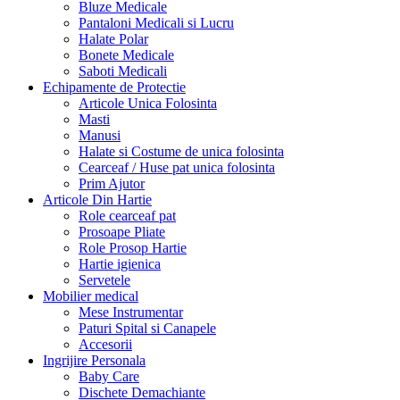
Bluze Medicale
Pantaloni Medicali si Lucru
Halate Polar
Bonete Medicale
Saboti Medicali
Echipamente de Protectie
Articole Unica Folosinta
Masti
Manusi
Halate si Costume de unica folosinta
Cearceaf / Huse pat unica folosinta
Prim Ajutor
Articole Din Hartie
Role cearceaf pat
Prosoape Pliate
Role Prosop Hartie
Hartie igienica
Servetele
Mobilier medical
Mese Instrumentar
Paturi Spital si Canapele
Accesorii
Ingrijire Personala
Baby Care
Dischete Demachiante