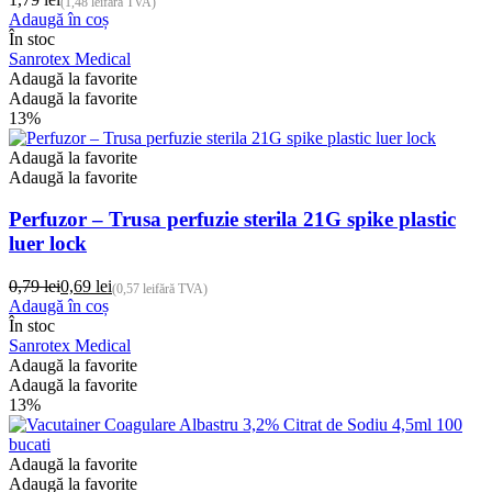
(
1,48
lei
fără TVA)
Adaugă în coș
În stoc
Sanrotex Medical
Adaugă la favorite
Adaugă la favorite
13%
Adaugă la favorite
Adaugă la favorite
Perfuzor – Trusa perfuzie sterila 21G spike plastic
luer lock
0,79
lei
0,69
lei
(
0,57
lei
fără TVA)
Prețul
Prețul
Adaugă în coș
inițial
curent
În stoc
a
este:
Sanrotex Medical
fost:
0,69 lei.
Adaugă la favorite
0,79 lei.
Adaugă la favorite
13%
Adaugă la favorite
Adaugă la favorite