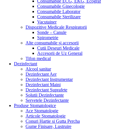
Consumabile ECG, EKG, Ecograf
Consumabile Ginecologie
Consumabile Laborator
Consumabile Sterilizare
Vacutainer
Dispozitive Medicale Respiratorii
Sonde – Canule
Spirometrie
Alte consumabile și accesorii
Cutii Deseuri Medicale
Accesorii de Uz General
Tifon medical
Dezinfectant
Alcool sanitar
Dezinfectant Aer
Dezinfectant Instrumentar
Dezinfectant Maini
Dezinfectant Suprafete
Solutii Dezinfectante
Servetele Dezinfectante
Produse Stomatologice
Ace Stomatologie
Articole Stomatologie
Conuri Hartie si Gutta Percha
Gume Finisare, Lustruire