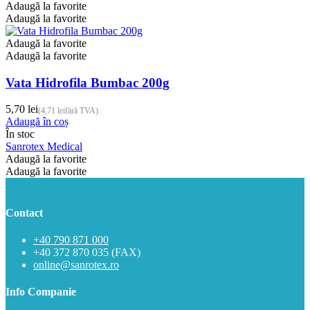
mai
Adaugă la favorite
până
multe
Adaugă la favorite
la
variații.
4,70 lei
Opțiunile
Adaugă la favorite
pot
Adaugă la favorite
fi
alese
Vata Hidrofila Bumbac 200g
în
pagina
5,70
lei
(
4,71
lei
fără TVA)
produsului.
Adaugă în coș
În stoc
Sanrotex Medical
Adaugă la favorite
Adaugă la favorite
Contact
+40 790 871 000
+40 372 870 035 (FAX)
online@sanrotex.ro
Info Companie