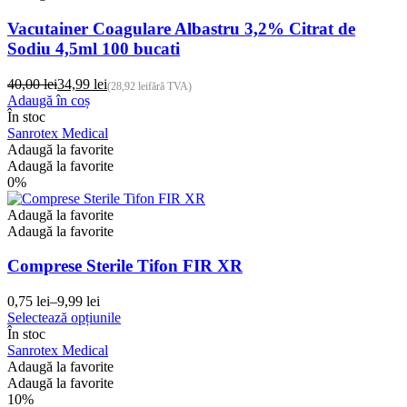
Vacutainer Coagulare Albastru 3,2% Citrat de
Sodiu 4,5ml 100 bucati
40,00
lei
34,99
lei
(
28,92
lei
fără TVA)
Prețul
Prețul
Adaugă în coș
inițial
curent
În stoc
a
este:
Sanrotex Medical
fost:
34,99 lei.
Adaugă la favorite
40,00 lei.
Adaugă la favorite
0%
Adaugă la favorite
Adaugă la favorite
Comprese Sterile Tifon FIR XR
0,75
lei
–
9,99
lei
Interval
Acest
Selectează opțiunile
de
produs
În stoc
prețuri:
are
Sanrotex Medical
0,75 lei
mai
Adaugă la favorite
până
multe
Adaugă la favorite
la
variații.
10%
9,99 lei