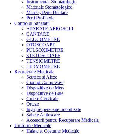
Instrumentar Stomatologic
Materiale Stomatologice
Matrici, Pene Dentare
Perii Profilaxie
Controlul Sanatatii
APARATE AEROSOLI
CANTARE
GLUCOMETRE
OTOSCOAPE
PULSOXIMETRE
STETOSCOAPE
TENSIOMETRE
TERMOMETRE
Recuperare Medicala
Scutece si Aleze
Ciorapi Compresivi
Dispozitive de Mers
Dispozitive de Baie
Gulere Cervicale
Orteze
Ingrijire persoane imobilizate
Saltele Antiescare
Accesorii pentru Recuperare Medicala
Uniforme Medicale
Halate si Costume Medicale