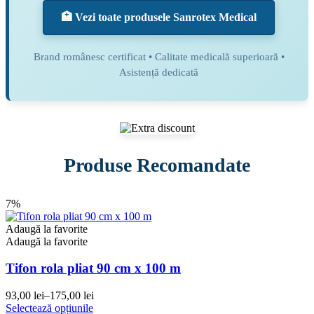
🏥 Vezi toate produsele Sanrotex Medical
Brand românesc certificat • Calitate medicală superioară •
Asistență dedicată
Produse Recomandate
7%
Adaugă la favorite
Adaugă la favorite
Tifon rola pliat 90 cm x 100 m
93,00
lei
–
175,00
lei
Interval
Acest
Selectează opțiunile
de