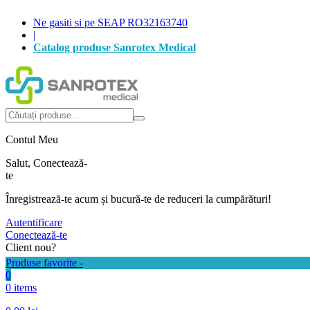
Ne gasiti si pe SEAP RO32163740
|
Catalog produse Sanrotex Medical
Autentificare
Produse favorite -
0
0 items